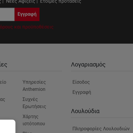
 |
Νέες Αφίξεις |
Έτοιμες προτάσεις
Εγγραφή
όρους και προϋποθέσεις
ίες
Λογαριασμός
είο
Υπηρεσίες
Είσοδος
Anthemion
Εγγραφή
μας
Συχνές
Ερωτήσεις
ς
Λουλούδια
Χάρτης
ιστότοπου
Πληροφορίες Λουλουδιών