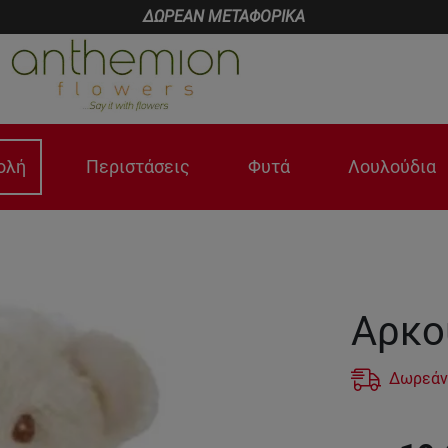
ΔΩΡΕΑΝ ΜΕΤΑΦΟΡΙΚΑ
ολή
Περιστάσεις
Φυτά
Λουλούδια
Αρκο
Δωρεάν