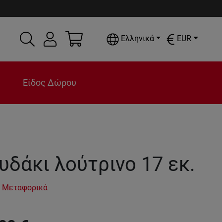
Ελληνικά
EUR
Είδος Δώρου
υδάκι λούτρινο 17 εκ.
 Μεταφορικά