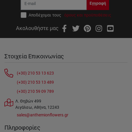
Εγγραφή
Αποδέχομαι τους
όρους και προϋποθέσεις
Ακολουθήστε μας
Στοιχεία Επικοινωνίας
(+30) 210 53 13 623
(+30) 210 53 13 489
(+30) 210 59 09 789
Λ. Θηβών 499
Αιγάλεω, Αθήνα, 12243
sales@anthemionflowers.gr
Πληροφορίες