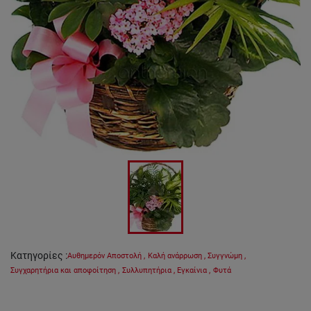
Κατηγορίες
:
Αυθημερόν Αποστολή
,
Καλή ανάρρωση
,
Συγγνώμη
,
Συγχαρητήρια και αποφοίτηση
,
Συλλυπητήρια
,
Εγκαίνια
,
Φυτά