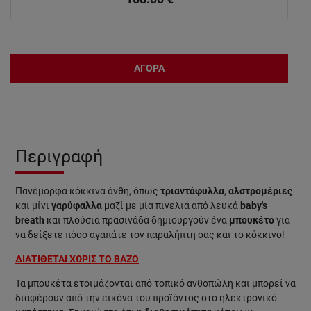
ΑΓΟΡΑ
Περιγραφή
Πανέμορφα κόκκινα άνθη, όπως
τριαντάφυλλα
,
αλστρομέριες
και μίνι
γαρύφαλλα
μαζί με μία πινελιά από λευκά
baby's
breath
και πλούσια πρασινάδα δημιουργούν ένα
μπουκέτο
για
να δείξετε πόσο αγαπάτε τον παραλήπτη σας και το κόκκινο!
ΔΙΑΤΙΘΕΤΑΙ ΧΩΡΙΣ ΤΟ ΒΑΖΟ
Τα μπουκέτα ετοιμάζονται από τοπικό ανθοπώλη και μπορεί να
διαφέρουν από την εικόνα του προϊόντος στο ηλεκτρονικό