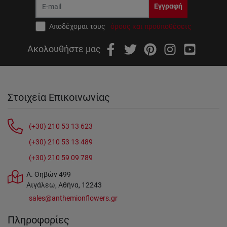
Εγγραφή
Αποδέχομαι τους
όρους και προϋποθέσεις
Ακολουθήστε μας
Στοιχεία Επικοινωνίας
(+30) 210 53 13 623
(+30) 210 53 13 489
(+30) 210 59 09 789
Λ. Θηβών 499
Αιγάλεω, Αθήνα, 12243
sales@anthemionflowers.gr
Πληροφορίες