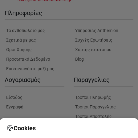
Πληροφορίες
Tο ανθοπωλείο μας
Υπηρεσίες Anthemion
Σχετικά με μας
Συχνές Ερωτήσεις
Όροι Χρήσης
Χάρτης ιστότοπου
Προσωπικά Δεδομένα
Blog
Επικοινωνήστε μαζί μας
Λογαριασμός
Παραγγελίες
Είσοδος
Τρόποι Πληρωμής
Εγγραφή
Τρόποι Παραγγελίας
Τρόποι Αποστολής
Λουλούδια
Παρακολουθηση
🍪
Cookies
Παραγγελίας