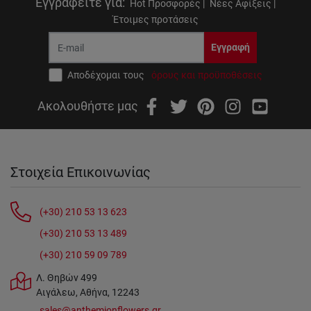
Εγγραφείτε για
:
Hot Προσφορές |
Νέες Αφίξεις |
Έτοιμες προτάσεις
Εγγραφή
Αποδέχομαι τους
όρους και προϋποθέσεις
Ακολουθήστε μας
Στοιχεία Επικοινωνίας
(+30) 210 53 13 623
(+30) 210 53 13 489
(+30) 210 59 09 789
Λ. Θηβών 499
Αιγάλεω, Αθήνα, 12243
sales@anthemionflowers.gr