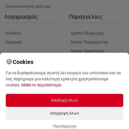
Επικοινωνήστε μαζί μας
Λογαριασμός
Παραγγελίες
Είσοδος
Τρόποι Πληρωμής
Εγγραφή
Τρόποι Παραγγελίας
Τρόποι Αποστολής
Λουλούδια
Παρακολουθηση
🍪
Cookies
Παραγγελίας
Για να διασφαλίσουμε σωστή λειτουργία του ιστότοπου και να
Πληροφορίες Λουλουδιών
Πληροφορίες Παραδόσεων
σας παρέχουμε μια καλύτερη εμπειρία χρησιμοποιούμε
Φυτά για Επαγγελματικούς
cookies.
Μάθετε περισσότερα
.
Χώρους
Αποδοχή όλων
Απόρριψη όλων
Προσαρμογή