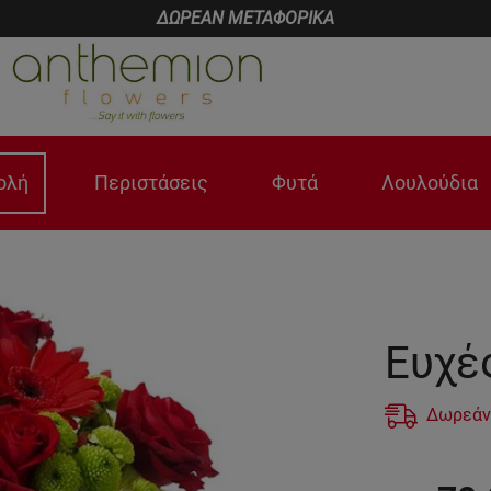
ΔΩΡΕΑΝ ΜΕΤΑΦΟΡΙΚΑ
ολή
Περιστάσεις
Φυτά
Λουλούδια
Ευχέ
Δωρεάν