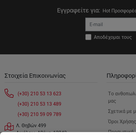
Εγγραφείτε για
:
Hot Προσφορές
Αποδέχομαι τους
Στοιχεία Επικοινωνίας
Πληροφορ
(+30) 210 53 13 623
Tο ανθοπωλ
μας
(+30) 210 53 13 489
Σχετικά με 
(+30) 210 59 09 789
Όροι Χρήση
Λ. Θηβών 499
Προσωπικά
Αιγάλεω, Αθήνα, 12243