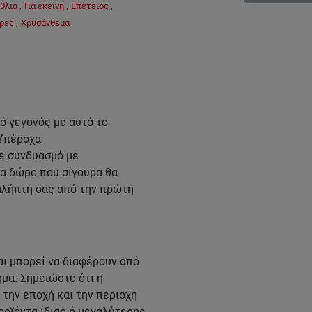
θλια
,
Για εκείνη
,
Επέτειος
,
ρες
,
Χρυσάνθεμα
ό γεγονός με αυτό το
 Υπέροχα
σε συνδυασμό με
να δώρο που σίγουρα θα
αλήπτη σας από την πρώτη
ι μπορεί να διαφέρουν από
μα. Σημειώστε ότι η
την εποχή και την περιοχή
ροϊόντα ίδιας ή μεγαλύτερης