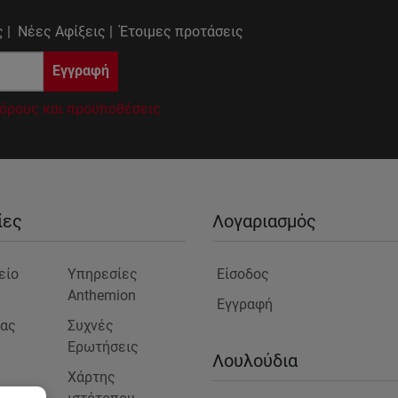
 |
Νέες Αφίξεις |
Έτοιμες προτάσεις
Εγγραφή
όρους και προϋποθέσεις
ίες
Λογαριασμός
είο
Υπηρεσίες
Είσοδος
Anthemion
Εγγραφή
μας
Συχνές
Ερωτήσεις
ς
Λουλούδια
Χάρτης