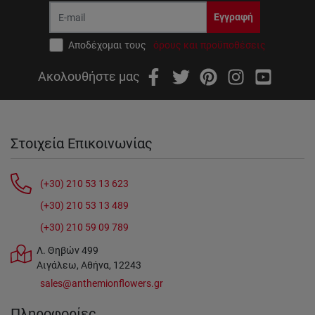
Εγγραφή
Αποδέχομαι τους
όρους και προϋποθέσεις
Ακολουθήστε μας
Στοιχεία Επικοινωνίας
(+30) 210 53 13 623
(+30) 210 53 13 489
(+30) 210 59 09 789
Λ. Θηβών 499
Αιγάλεω, Αθήνα, 12243
sales@anthemionflowers.gr
Πληροφορίες