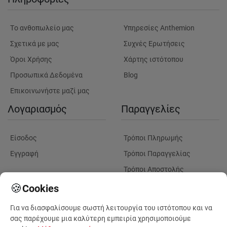
Tο ανθοπωλείο μας
Υπηρεσίες Anthemion
Σχετικά με μας
Συχνές Ερωτήσεις
Όροι Χρήσης
Χάρτης ιστότοπου
Προσωπικά Δεδομένα
Blog
Επικοινωνήστε μαζί μας
Λογαριασμός
Παραγγελίες
Είσοδος
Τρόποι Πληρωμής
Εγγραφή
Τρόποι Παραγγελίας
Τρόποι Αποστολής
Λουλούδια
Παρακολουθηση
🍪
Cookies
Παραγγελίας
Για να διασφαλίσουμε σωστή λειτουργία του ιστότοπου και να
Πληροφορίες Λουλουδιών
Πληροφορίες Παραδόσεων
σας παρέχουμε μια καλύτερη εμπειρία χρησιμοποιούμε