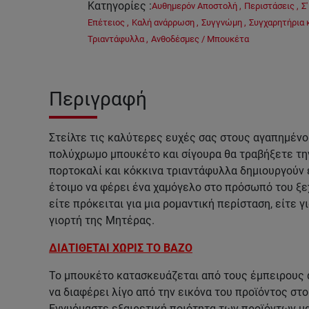
Κατηγορίες
:
Αυθημερόν Αποστολή
,
Περιστάσεις
,
Σ
Επέτειος
,
Καλή ανάρρωση
,
Συγγνώμη
,
Συγχαρητήρια 
Τριαντάφυλλα
,
Ανθοδέσμες / Μπουκέτα
Περιγραφή
Στείλτε τις καλύτερες ευχές σας στους αγαπημένο
πολύχρωμο μπουκέτο και σίγουρα θα τραβήξετε την
πορτοκαλί και κόκκινα τριαντάφυλλα δημιουργούν
έτοιμο να φέρει ένα χαμόγελο στο πρόσωπό του ξ
είτε πρόκειται για μια ρομαντική περίσταση, είτε γι
γιορτή της Μητέρας.
ΔΙΑΤΙΘΕΤΑΙ ΧΩΡΙΣ ΤΟ ΒΑΖΟ
Το μπουκέτο κατασκευάζεται από τους έμπειρους 
να διαφέρει λίγο από την εικόνα του προϊόντος στ
Εγγυόμαστε εξαιρετική ποιότητα των προϊόντων μ