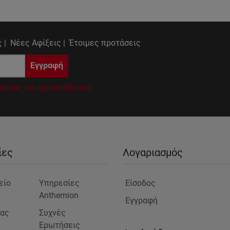
 |
Νέες Αφίξεις |
Έτοιμες προτάσεις
Εγγραφή
όρους και προϋποθέσεις
ίες
Λογαριασμός
είο
Υπηρεσίες
Είσοδος
Anthemion
Εγγραφή
μας
Συχνές
Ερωτήσεις