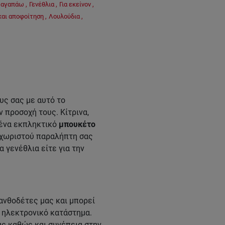
' αγαπάω
,
Γενέθλια
,
Για εκείνον
,
και αποφοίτηση
,
Λουλούδια
,
υς σας με αυτό το
 προσοχή τους. Κίτρινα,
 ένα εκπληκτικό
μπουκέτο
εχωριστού παραλήπτη σας
α γενέθλια είτε για την
ανθοδέτες μας και μπορεί
ο ηλεκτρονικό κατάστημα.
ας καθώς και συνέπεια στην