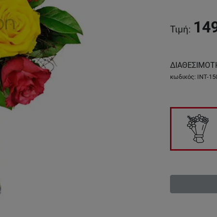
14
Τιμή
:
ΔΙΑΘΕΣΙΜΟΤ
κωδικός
:
INT-15