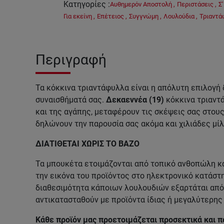
Κατηγορίες
:
Αυθημερόν Αποστολή
,
Περιστάσεις
,
Σ
Για εκείνη
,
Επέτειος
,
Συγγνώμη
,
Λουλούδια
,
Τριαντά
Περιγραφή
Τα κόκκινα τριαντάφυλλα είναι η απόλυτη επιλογή
συναισθήματά σας.
Δεκαεννέα (19)
κόκκινα τριαντ
και της αγάπης, μεταφέρουν τις σκέψεις σας στου
δηλώνουν την παρουσία σας ακόμα και χιλιάδες μίλ
ΔΙΑΤΙΘΕΤΑΙ ΧΩΡΙΣ ΤΟ ΒΑΖΟ
Τα μπουκέτα ετοιμάζονται από τοπικό ανθοπώλη κα
την εικόνα του προϊόντος στο ηλεκτρονικό κατάστη
διαθεσιμότητα κάποιων λουλουδιών εξαρτάται από 
αντικατασταθούν με προϊόντα ίδιας ή μεγαλύτερης 
Κάθε προϊόν μας προετοιμάζεται προσεκτικά και π