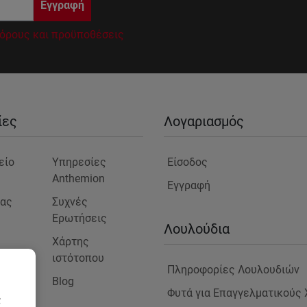
Εγγραφή
όρους και προϋποθέσεις
ίες
Λογαριασμός
είο
Υπηρεσίες
Είσοδος
Anthemion
Εγγραφή
μας
Συχνές
Ερωτήσεις
ς
Λουλούδια
Χάρτης
ιστότοπου
Πληροφορίες Λουλουδιών
Blog
στε
Φυτά για Επαγγελματικούς
ς