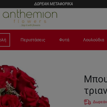
ΔΩΡΕΑΝ ΜΕΤΑΦΟΡΙΚΑ
ολή
Περιστάσεις
Φυτά
Λουλούδια
Μπου
τρια
Δωρεάν