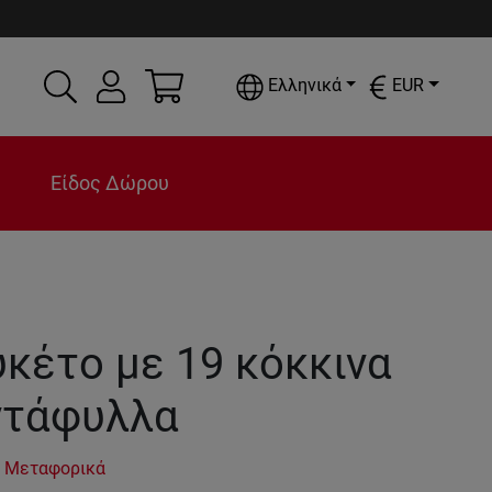
Ελληνικά
EUR
Είδος Δώρου
κέτο με 19 κόκκινα
ντάφυλλα
 Μεταφορικά