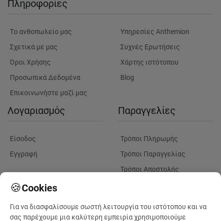
Πληροφορίες
Tο ανθοπωλείο μας
Υπηρεσίες Anthemion
Σχετικά με μας
Συχνές Ερωτήσεις
Όροι Χρήσης
Χάρτης ιστότοπου
Προσωπικά Δεδομένα
Blog
Επικοινωνήστε μαζί μας
Λογαριασμός
Παραγγελίες
Είσοδος
Τρόποι Πληρωμής
Εγγραφή
Τρόποι Παραγγελίας
Τρόποι Αποστολής
Λουλούδια
Παρακολουθηση
🍪
Cookies
Παραγγελίας
Για να διασφαλίσουμε σωστή λειτουργία του ιστότοπου και να
Πληροφορίες Λουλουδιών
Πληροφορίες Παραδόσεων
σας παρέχουμε μια καλύτερη εμπειρία χρησιμοποιούμε