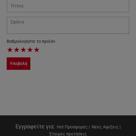
Βαθμολογήστε το προϊόν
★
★
★
★
★
Υποβολή
Εγγραφείτε για
:
Hot Προσφορές |
Νέες Αφίξεις |
Έτοιμες προτάσεις