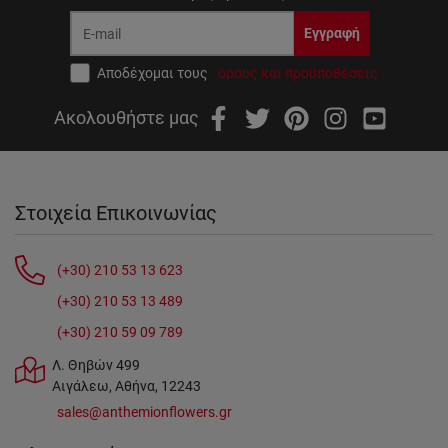
Εγγραφή
Αποδέχομαι τους
όρους και προϋποθέσεις
Ακολουθήστε μας
Στοιχεία Επικοινωνίας
(+30) 210 53 13 623
(+30) 210 53 13 489
(+30) 210 59 09 789
Λ. Θηβών 499
Αιγάλεω, Αθήνα, 12243
sales@anthemionflowers.gr