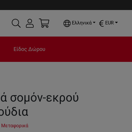
Ελληνικά
EUR
Είδος Δώρου
ά σομόν-εκρού
ούδια
 Μεταφορικά