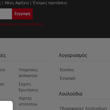
 |
Νέες Αφίξεις |
Έτοιμες προτάσεις
Εγγραφή
όρους και προϋποθέσεις
ίες
Λογαριασμός
είο
Υπηρεσίες
Είσοδος
Anthemion
Εγγραφή
μας
Συχνές
Ερωτήσεις
ς
Λουλούδια
Χάρτης
ιστότοπου
Πληροφορίες Λουλουδιών