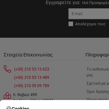
Εγγραφείτε για
:
Hot Προσφορές
Αποδέχομαι τους
Στοιχεία Επικοινωνίας
Πληροφορ
(+30) 210 53 13 623
Tο ανθοπωλ
μας
(+30) 210 53 13 489
Σχετικά με 
(+30) 210 59 09 789
Όροι Χρήση
Λ. Θηβών 499
Προσωπικά
Αιγάλεω, Αθήνα, 12243
Δεδομένα
sales@anthemionflowers.gr
🍪
Cookies